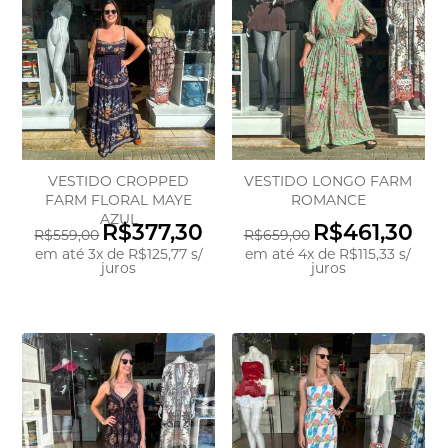
VESTIDO CROPPED
VESTIDO LONGO FARM
FARM FLORAL MAYE
ROMANCE
AZUL
R$377,30
R$461,30
R$559,00
R$659,00
em até
3
x
de
R$125,77
s/
em até
4
x
de
R$115,33
s/
juros
juros