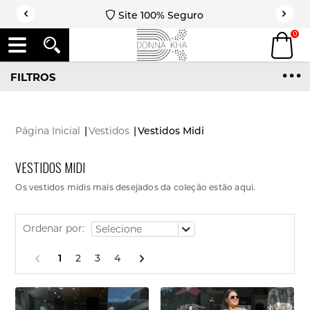
Site 100% Seguro
0
FILTROS
Página Inicial
|
Vestidos
|
Vestidos Midi
VESTIDOS MIDI
Os vestidos midis mais desejados da coleção estão aqui.
Ordenar por:
1
2
3
4