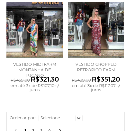
VESTIDO MIDI FARM
VESTIDO CROPPED
MONTANHA DE
RETROPICO FARM
TUCANO
R$321,30
R$351,20
R$459,00
R$439,00
em até
3
x
de
R$107,10
s/
em até
3
x
de
R$117,07
s/
juros
juros
Ordenar por:
1
2
3
4