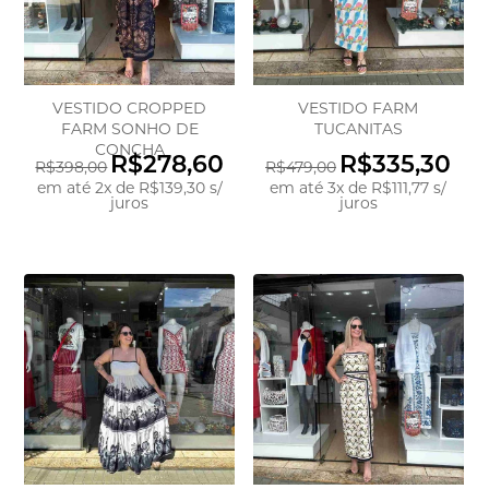
VESTIDO CROPPED
VESTIDO FARM
FARM SONHO DE
TUCANITAS
CONCHA
R$278,60
R$335,30
R$398,00
R$479,00
em até
2
x
de
R$139,30
s/
em até
3
x
de
R$111,77
s/
juros
juros