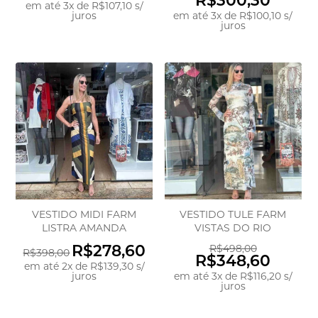
R$300,30
em até
3
x
de
R$107,10
s/
juros
em até
3
x
de
R$100,10
s/
juros
VESTIDO MIDI FARM
VESTIDO TULE FARM
LISTRA AMANDA
VISTAS DO RIO
R$278,60
R$498,00
R$398,00
R$348,60
em até
2
x
de
R$139,30
s/
juros
em até
3
x
de
R$116,20
s/
juros