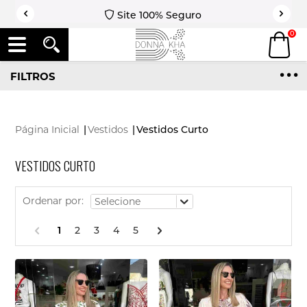
Site 100% Seguro
0
FILTROS
Página Inicial
|
Vestidos
|
Vestidos Curto
VESTIDOS CURTO
Ordenar por:
1
2
3
4
5