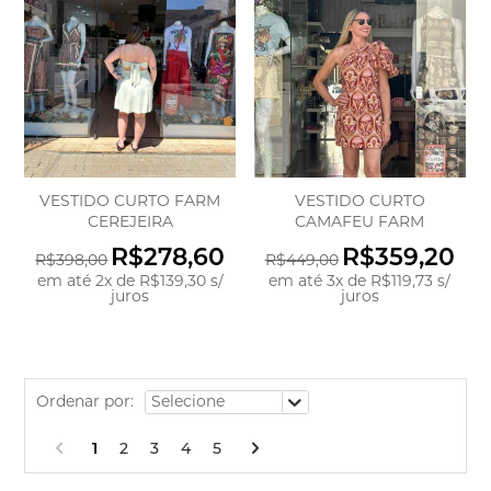
VESTIDO CURTO FARM
VESTIDO CURTO
CEREJEIRA
CAMAFEU FARM
R$278,60
R$359,20
R$398,00
R$449,00
em até
2
x
de
R$139,30
s/
em até
3
x
de
R$119,73
s/
juros
juros
Ordenar por:
1
2
3
4
5