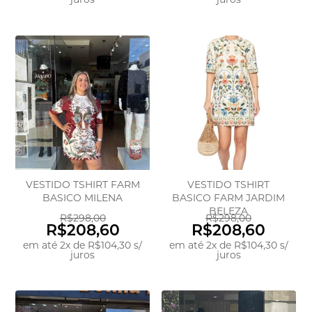
VESTIDO TSHIRT FARM
VESTIDO TSHIRT
BASICO MILENA
BASICO FARM JARDIM
BELEZA
R$298,00
R$298,00
R$208,60
R$208,60
em até
2
x
de
R$104,30
s/
em até
2
x
de
R$104,30
s/
juros
juros