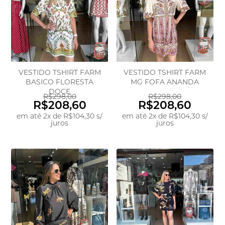
VESTIDO TSHIRT FARM
VESTIDO TSHIRT FARM
BASICO FLORESTA
MG FOFA ANANDA
DOCE
R$298,00
R$298,00
R$208,60
R$208,60
em até
2
x
de
R$104,30
s/
em até
2
x
de
R$104,30
s/
juros
juros